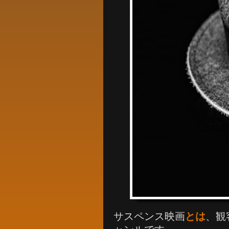
サスペンス映画
とは
、観